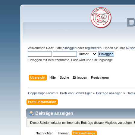
Willkommen
Gast
. Bitte
einloggen
oder
registrieren
. Haben Sie Ihre
Aktivi
Einloggen mit Benutzername, Passwort und Sitzungslänge
Übersicht
Hilfe
Suche
Einloggen
Registrieren
Doppelkopf-Forum
»
Profil von SchwillTiger
»
Beiträge anzeigen
»
Date
Profil-Information
Beiträge anzeigen
Diese Sektion erlaubt es ihnen alle Beiträge dieses Mitglieds zu sehen
Nachrichten
Themen
Dateianhänge