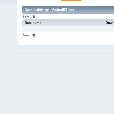
Dateianhänge - SchwillTiger
Seiten: [
1
]
Dateiname
Down
Seiten: [
1
]