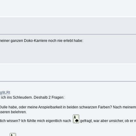
 meiner ganzen Doko-Karriere noch nie erlebt habe:
bg9LRt
am ich ins Schleudern. Deshalb 2 Fragen:
e Dulle habe, oder meine Anspielbarkeit in beiden schwarzen Farben? Nach meinem
sseren belehren.
Stich wissen? Ich fühlte mich eigentlich nach
gefragt, war aber unsicher, ob er 