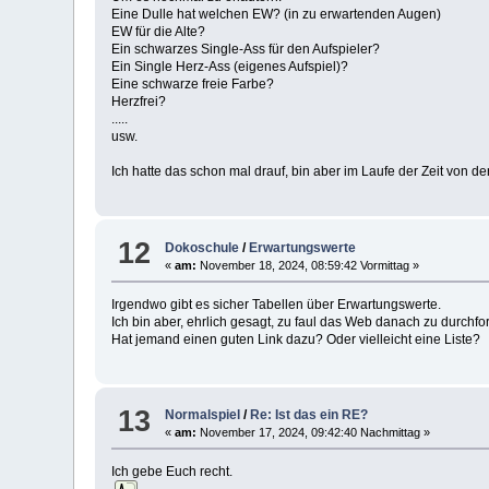
Eine Dulle hat welchen EW? (in zu erwartenden Augen)
EW für die Alte?
Ein schwarzes Single-Ass für den Aufspieler?
Ein Single Herz-Ass (eigenes Aufspiel)?
Eine schwarze freie Farbe?
Herzfrei?
.....
usw.
Ich hatte das schon mal drauf, bin aber im Laufe der Zeit von
12
Dokoschule
/
Erwartungswerte
«
am:
November 18, 2024, 08:59:42 Vormittag »
Irgendwo gibt es sicher Tabellen über Erwartungswerte.
Ich bin aber, ehrlich gesagt, zu faul das Web danach zu durchfo
Hat jemand einen guten Link dazu? Oder vielleicht eine Liste?
13
Normalspiel
/
Re: Ist das ein RE?
«
am:
November 17, 2024, 09:42:40 Nachmittag »
Ich gebe Euch recht.