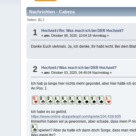
Nachrichten - Cabeza
Seiten: [
1
]
2
1
Hochzeit
/
Re: Was mach ich bei DER Hochzeit?
«
am:
Oktober 08, 2025, 10:04:18 Vormittag »
Danke Euch vielmals. Ja, ich denke, Ihr habt recht. Bei dem Bl
2
Hochzeit
/
Was mach ich bei DER Hochzeit?
«
am:
Oktober 03, 2025, 04:49:04 Nachmittag »
Ich hab ja lange hier nichts mehr gepostet, aber hier hätte ich 
An Pos. 1
Ich habe es so gelöst:
https://www.online-doppelkopf.com/spiele/104.439.605
Immerhin haben wir ja gewonnen, aber schade, dass mein P nich
spielen? Aber da hatte ich dann doch Sorge, dass man mich im
Was meint Ihr?