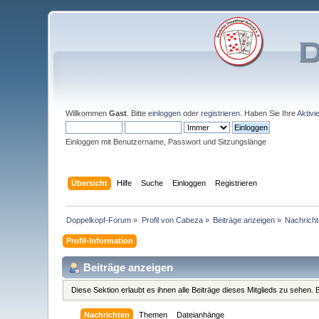
Willkommen
Gast
. Bitte
einloggen
oder
registrieren
. Haben Sie Ihre
Aktivi
Einloggen mit Benutzername, Passwort und Sitzungslänge
Übersicht
Hilfe
Suche
Einloggen
Registrieren
Doppelkopf-Forum
»
Profil von Cabeza
»
Beiträge anzeigen
»
Nachrich
Profil-Information
Beiträge anzeigen
Diese Sektion erlaubt es ihnen alle Beiträge dieses Mitglieds zu sehen
Nachrichten
Themen
Dateianhänge