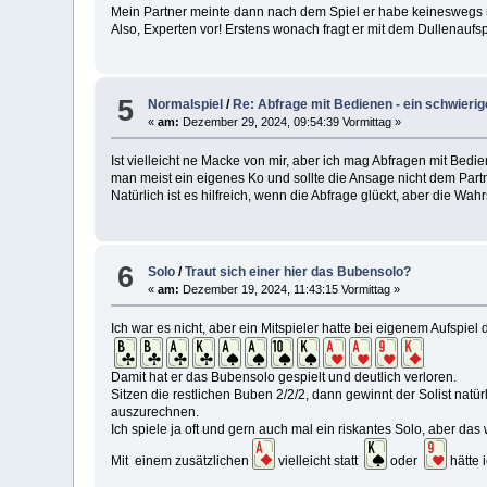
Mein Partner meinte dann nach dem Spiel er habe keinesweg
Also, Experten vor! Erstens wonach fragt er mit dem Dullenaufsp
5
Normalspiel
/
Re: Abfrage mit Bedienen - ein schwier
«
am:
Dezember 29, 2024, 09:54:39 Vormittag »
Ist vielleicht ne Macke von mir, aber ich mag Abfragen mit Bedi
man meist ein eigenes Ko und sollte die Ansage nicht dem Part
Natürlich ist es hilfreich, wenn die Abfrage glückt, aber die Wa
6
Solo
/
Traut sich einer hier das Bubensolo?
«
am:
Dezember 19, 2024, 11:43:15 Vormittag »
Ich war es nicht, aber ein Mitspieler hatte bei eigenem Aufspiel d
Damit hat er das Bubensolo gespielt und deutlich verloren.
Sitzen die restlichen Buben 2/2/2, dann gewinnt der Solist natür
auszurechnen.
Ich spiele ja oft und gern auch mal ein riskantes Solo, aber d
Mit einem zusätzlichen
vielleicht statt
oder
hätte 