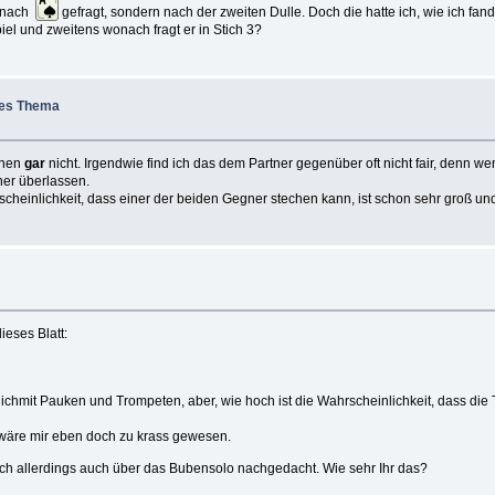
s nach
gefragt, sondern nach der zweiten Dulle. Doch die hatte ich, wie ich fa
iel und zweitens wonach fragt er in Stich 3?
iges Thema
enen
gar
nicht. Irgendwie find ich das dem Partner gegenüber oft nicht fair, denn w
ner überlassen.
hrscheinlichkeit, dass einer der beiden Gegner stechen kann, ist schon sehr groß und
ieses Blatt:
lichmit Pauken und Trompeten, aber, wie hoch ist die Wahrscheinlichkeit, dass die Tr
as wäre mir eben doch zu krass gewesen.
ich allerdings auch über das Bubensolo nachgedacht. Wie sehr Ihr das?