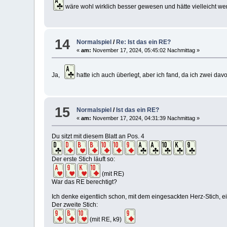
wäre wohl wirklich besser gewesen und hätte vielleicht we
14
Normalspiel
/
Re: Ist das ein RE?
«
am:
November 17, 2024, 05:45:02 Nachmittag »
Ja,
hatte ich auch überlegt, aber ich fand, da ich zwei dav
15
Normalspiel
/
Ist das ein RE?
«
am:
November 17, 2024, 04:31:39 Nachmittag »
Du sitzt mit diesem Blatt an Pos. 4
Der erste Stich läuft so:
(mit RE)
War das RE berechtigt?
Ich denke eigentlich schon, mit dem eingesackten Herz-Stich, ei
Der zweite Stich:
(mit RE, k9)