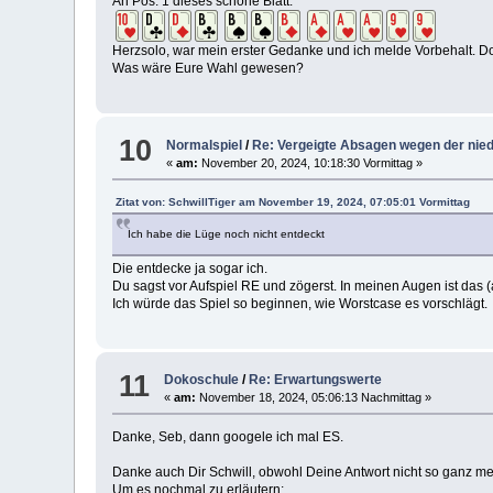
An Pos. 1 dieses schöne Blatt:
Herzsolo, war mein erster Gedanke und ich melde Vorbehalt. D
Was wäre Eure Wahl gewesen?
10
Normalspiel
/
Re: Vergeigte Absagen wegen der nie
«
am:
November 20, 2024, 10:18:30 Vormittag »
Zitat von: SchwillTiger am November 19, 2024, 07:05:01 Vormittag
Ich habe die Lüge noch nicht entdeckt
Die entdecke ja sogar ich.
Du sagst vor Aufspiel RE und zögerst. In meinen Augen ist das (
Ich würde das Spiel so beginnen, wie Worstcase es vorschlägt.
11
Dokoschule
/
Re: Erwartungswerte
«
am:
November 18, 2024, 05:06:13 Nachmittag »
Danke, Seb, dann googele ich mal ES.
Danke auch Dir Schwill, obwohl Deine Antwort nicht so ganz mein
Um es nochmal zu erläutern: