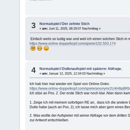
3
Normalspiel
/
Der zehnte Stich
«
am:
Juni 11, 2025, 08:29:07 Nachmittag »
Einfach weils so lustig war und weil ich einen solchen Stich in
https://www.online-doppelkopf.com/spiele/102.503.174
4
Normalspiel
/
Dullenaufspiel mit späterer Abfrage.
«
am:
Januar 12, 2025, 12:34:03 Nachmittag »
Ich hab hier mal wieder ein Spiel von Online-Doko:
https://www.online-doppelkopf.com/spiele/anonymr2U4H8pBR
Ich sitze an Pos. 2. Der erste Stich war noch klar. Aber dann k
1. Zeige ich mit meinem sofortigen RE an, dass ich die ander
Dulle habe (auch an Pos. 2), ich lasse mich aber gern eines Be
2. Was wollte der Aufspieler mit seiner Abfrage vor dem dritten 
zur Antwort entschließen.