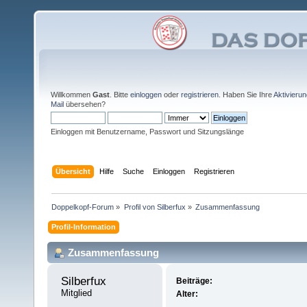
Willkommen
Gast
. Bitte
einloggen
oder
registrieren
. Haben Sie Ihre
Aktivieru
Mail
übersehen?
Einloggen mit Benutzername, Passwort und Sitzungslänge
Übersicht
Hilfe
Suche
Einloggen
Registrieren
Doppelkopf-Forum
»
Profil von Silberfux
»
Zusammenfassung
Profil-Information
Zusammenfassung
Silberfux 
Beiträge:
Mitglied
Alter: