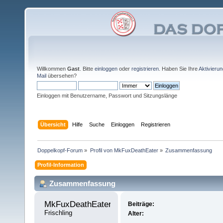
Willkommen
Gast
. Bitte
einloggen
oder
registrieren
. Haben Sie Ihre
Aktivieru
Mail
übersehen?
Einloggen mit Benutzername, Passwort und Sitzungslänge
Übersicht
Hilfe
Suche
Einloggen
Registrieren
Doppelkopf-Forum
»
Profil von MkFuxDeathEater
»
Zusammenfassung
Profil-Information
Zusammenfassung
MkFuxDeathEater 
Beiträge:
Frischling
Alter: