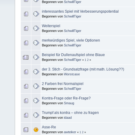
Begonnen von
SchwillTiger
interessantes Spiel mit Verbesserungspotential
Begonnen von
SchwillTiger
Weiterspiel
Begonnen von
SchwillTiger
merkwürdiges Spiel, viele Optionen
Begonnen von
SchwillTiger
Beispiel für Dullenaufspiel ohne Blaue
Begonnen von
SchwillTiger
«
1
2
»
der 3. Stich - Grundsatzfrage (mit math. Lösung??)
Begonnen von
Worstcase
2 Farben frei Normalspiel
Begonnen von
SchwillTiger
Kontra-Frage oder Re-Frage?
Begonnen von
Smaug
Trumpf als kontra – ohne zu fragen
Begonnen von
idaad
Asse-Re
Begonnen von
awteiker
«
1
2
»