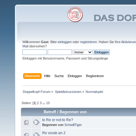
Willkommen
Gast
. Bitte
einloggen
oder
registrieren
. Haben Sie Ihre
Aktivieru
Mail
übersehen?
Einloggen mit Benutzername, Passwort und Sitzungslänge
Übersicht
Hilfe
Suche
Einloggen
Registrieren
Doppelkopf-Forum
»
Spieldiskussionen
»
Normalspiel
Seiten: [
1
]
2
3
...
15
Betreff
/
Begonnen von
to Re or not to Re?
Begonnen von
SchwillTiger
Re vorab an 2