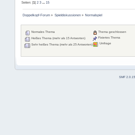
Seiten: [
1
]
2
3
...
15
Doppelkopf-Forum
»
Spieldiskussionen
»
Normalspiel
Normales Thema
Thema geschlossen
Fixiertes Thema
Heißes Thema (mehr als 15 Antworten)
Umfrage
Sehr heißes Thema (mehr als 25 Antworten)
SMF 2.0.1