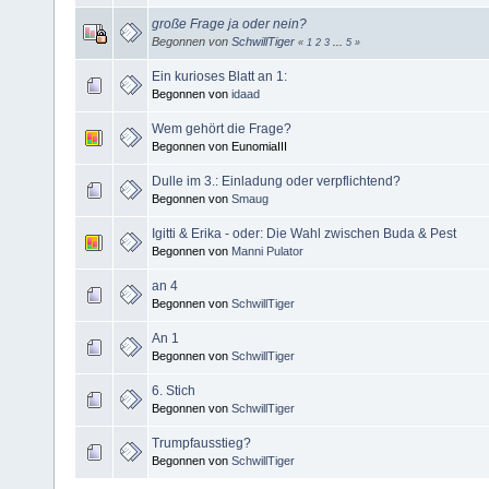
große Frage ja oder nein?
Begonnen von
SchwillTiger
«
1
2
3
...
5
»
Ein kurioses Blatt an 1:
Begonnen von
idaad
Wem gehört die Frage?
Begonnen von EunomiaIII
Dulle im 3.: Einladung oder verpflichtend?
Begonnen von
Smaug
Igitti & Erika - oder: Die Wahl zwischen Buda & Pest
Begonnen von
Manni Pulator
an 4
Begonnen von
SchwillTiger
An 1
Begonnen von
SchwillTiger
6. Stich
Begonnen von
SchwillTiger
Trumpfausstieg?
Begonnen von
SchwillTiger