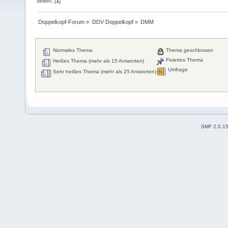
Seiten: [
1
]
Doppelkopf-Forum
»
DDV Doppelkopf
»
DMM
Normales Thema
Thema geschlossen
Fixiertes Thema
Heißes Thema (mehr als 15 Antworten)
Umfrage
Sehr heißes Thema (mehr als 25 Antworten)
SMF 2.0.1