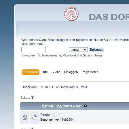
Willkommen
Gast
. Bitte
einloggen
oder
registrieren
. Haben Sie Ihre
Aktivieru
Mail
übersehen?
Einloggen mit Benutzername, Passwort und Sitzungslänge
Übersicht
Hilfe
Suche
Einloggen
Registrieren
Doppelkopf-Forum
»
DDV Doppelkopf
»
DMM
Seiten: [
1
]
Betreff
/
Begonnen von
Finalwochenende
Begonnen von
Seb1904