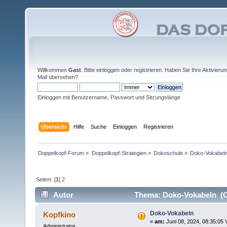
Willkommen
Gast
. Bitte
einloggen
oder
registrieren
. Haben Sie Ihre
Aktivieru
Mail
übersehen?
Einloggen mit Benutzername, Passwort und Sitzungslänge
Übersicht
Hilfe
Suche
Einloggen
Registrieren
Doppelkopf-Forum
»
Doppelkopf-Strategien
»
Dokoschule
»
Doko-Vokabel
Seiten: [
1
]
2
Autor
Thema: Doko-Vokabeln (G
Doko-Vokabeln
Kopfkino
«
am:
Juni 08, 2024, 08:35:05 
Administrator