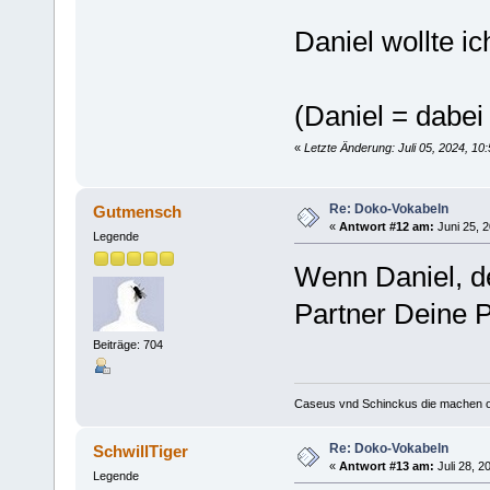
Daniel wollte ic
(Daniel = dabei
«
Letzte Änderung: Juli 05, 2024, 10:
Re: Doko-Vokabeln
Gutmensch
«
Antwort #12 am:
Juni 25, 2
Legende
Wenn Daniel, der
Partner Deine Pf
Beiträge: 704
Caseus vnd Schinckus die machen op
Re: Doko-Vokabeln
SchwillTiger
«
Antwort #13 am:
Juli 28, 2
Legende