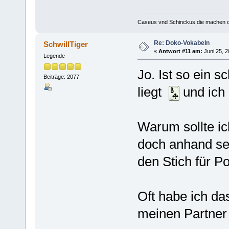
Caseus vnd Schinckus die machen op
Re: Doko-Vokabeln
SchwillTiger
«
Antwort #11 am:
Juni 25, 2
Legende
Jo. Ist so ein
Beiträge: 2077
liegt
und ich
Warum sollte i
doch anhand sei
den Stich für Po
Oft habe ich da
meinen Partner 