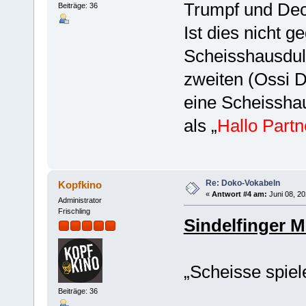
Trumpf und De
Beiträge: 36
Ist dies nicht 
Scheisshausdul
zweiten (Ossi D
eine Scheissha
als „
Hallo Partn
Re: Doko-Vokabeln
Kopfkino
«
Antwort #4 am:
Juni 08, 20
Administrator
Frischling
Sindelfinger M
„Scheisse spiel
Beiträge: 36