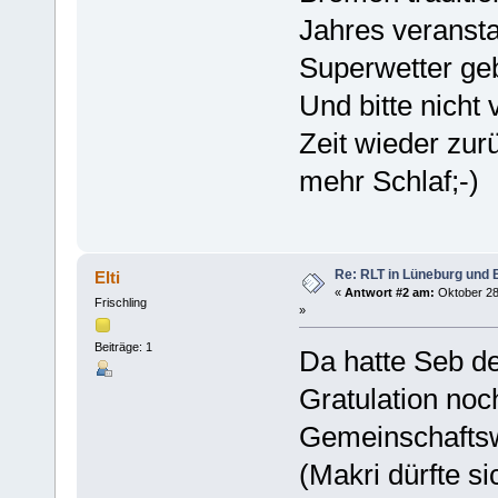
Jahres veransta
Superwetter ge
Und bitte nicht
Zeit wieder zurü
mehr Schlaf;-)
Re: RLT in Lüneburg und
Elti
«
Antwort #2 am:
Oktober 28
Frischling
»
Beiträge: 1
Da hatte Seb de
Gratulation no
Gemeinschafts
(Makri dürfte si