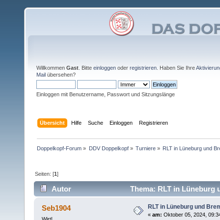
Willkommen
Gast
. Bitte
einloggen
oder
registrieren
. Haben Sie Ihre
Aktivieru
Mail
übersehen?
Einloggen mit Benutzername, Passwort und Sitzungslänge
Übersicht
Hilfe
Suche
Einloggen
Registrieren
Doppelkopf-Forum
»
DDV Doppelkopf
»
Turniere
»
RLT in Lüneburg und B
Seiten: [
1
]
Autor
Thema: RLT in Lüneburg 
RLT in Lüneburg und Bre
Seb1904
«
am:
Oktober 05, 2024, 09:34
Wirt!