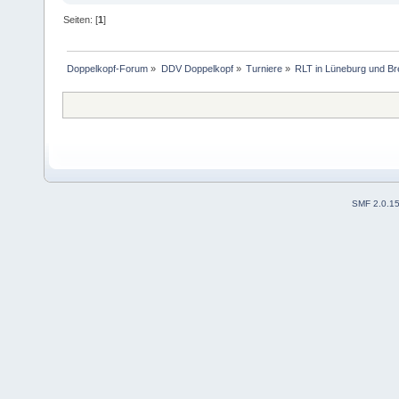
Seiten: [
1
]
Doppelkopf-Forum
»
DDV Doppelkopf
»
Turniere
»
RLT in Lüneburg und B
SMF 2.0.1