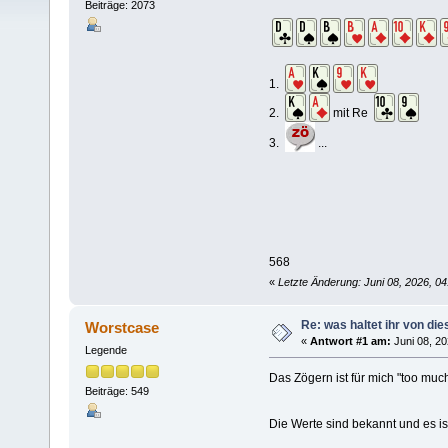
Beiträge: 2073
1.
2.
mit Re
3.
...
568
«
Letzte Änderung: Juni 08, 2026, 04
Re: was haltet ihr von di
Worstcase
«
Antwort #1 am:
Juni 08, 20
Legende
Das Zögern ist für mich "too much
Beiträge: 549
Die Werte sind bekannt und es i